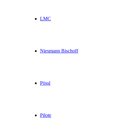
LMC
Niesmann Bischoff
Pössl
Pilote