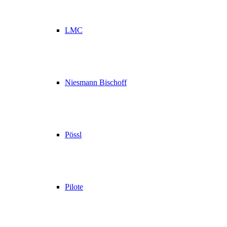
LMC
Niesmann Bischoff
Pössl
Pilote