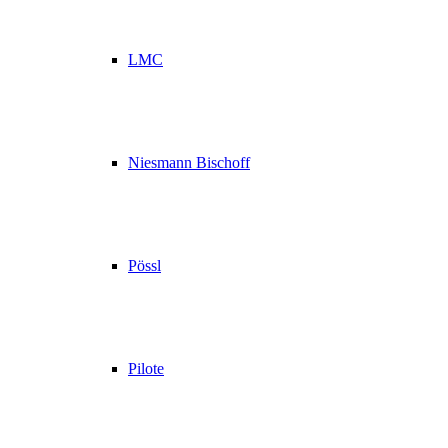
LMC
Niesmann Bischoff
Pössl
Pilote