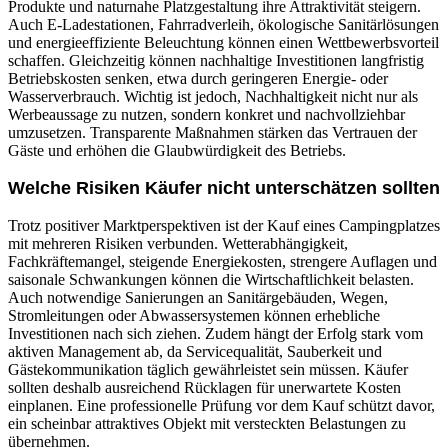
Produkte und naturnahe Platzgestaltung ihre Attraktivität steigern.
Auch E-Ladestationen, Fahrradverleih, ökologische Sanitärlösungen
und energieeffiziente Beleuchtung können einen Wettbewerbsvorteil
schaffen. Gleichzeitig können nachhaltige Investitionen langfristig
Betriebskosten senken, etwa durch geringeren Energie- oder
Wasserverbrauch. Wichtig ist jedoch, Nachhaltigkeit nicht nur als
Werbeaussage zu nutzen, sondern konkret und nachvollziehbar
umzusetzen. Transparente Maßnahmen stärken das Vertrauen der
Gäste und erhöhen die Glaubwürdigkeit des Betriebs.
Welche Risiken Käufer nicht unterschätzen sollten
Trotz positiver Marktperspektiven ist der Kauf eines Campingplatzes
mit mehreren Risiken verbunden. Wetterabhängigkeit,
Fachkräftemangel, steigende Energiekosten, strengere Auflagen und
saisonale Schwankungen können die Wirtschaftlichkeit belasten.
Auch notwendige Sanierungen an Sanitärgebäuden, Wegen,
Stromleitungen oder Abwassersystemen können erhebliche
Investitionen nach sich ziehen. Zudem hängt der Erfolg stark vom
aktiven Management ab, da Servicequalität, Sauberkeit und
Gästekommunikation täglich gewährleistet sein müssen. Käufer
sollten deshalb ausreichend Rücklagen für unerwartete Kosten
einplanen. Eine professionelle Prüfung vor dem Kauf schützt davor,
ein scheinbar attraktives Objekt mit versteckten Belastungen zu
übernehmen.