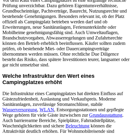
Vor dem Kauf eines Campingplatzes ist eine sorgfältige rechtliche
Prüfung unverzichtbar. Dazu gehören Eigentumsverhältnisse,
Grundbucheinträge, Pachtverträge, Baurecht, Nutzungsrechte und
bestehende Genehmigungen. Besonders relevant ist, ob der Platz
offiziell als Campingplatz betrieben werden darf und ob
Erweiterungen, neue Sanitäranlagen, Ferienunterkünfte oder
Mobilheime genehmigungsfähig sind. Auch Umweltauflagen,
Brandschutzvorgaben, Abwasserregelungen und Zufahrtsrechte
können den Betrieb erheblich beeinflussen. Käufer sollten zudem
prüfen, ob bestehende Miet- oder Dauercampingverträge
übernommen werden müssen. Ohne rechtliche Due Diligence
besteht das Risiko, dass spätere Investitionen teurer, langsamer oder
gar nicht umsetzbar sind.
Welche Infrastruktur den Wert eines
Campingplatzes erhöht
Die Infrastruktur eines Campingplatzes hat direkten Einfluss auf
Gästezufriedenheit, Auslastung und Verkaufspreis. Moderne
Sanitäranlagen, zuverlässige Stromanschlüsse, stabile
Wasserversorgung
,
WLAN
, Entsorgungsstationen und gepflegte
Wege gehören für viele Gäste inzwischen zur
Grundausstattung
.
Auch barrierearme Bereiche, Spielplätze, Fahrradstellplätze,
Waschmöglichkeiten und sichere
Beleuchtung
können die
Attraktivität deutlich erhöhen. Für Wohnmobilreisende sind