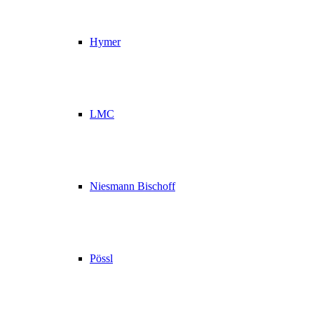
Hymer
LMC
Niesmann Bischoff
Pössl