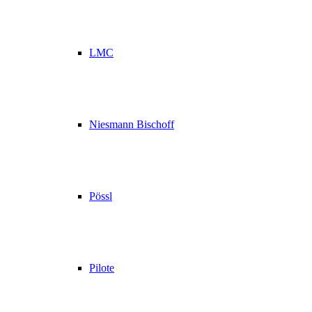
LMC
Niesmann Bischoff
Pössl
Pilote