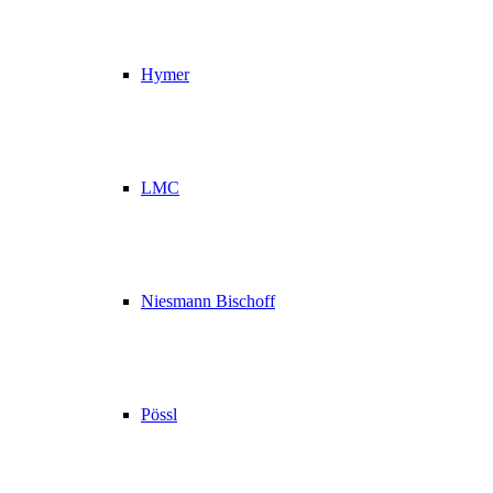
Hymer
LMC
Niesmann Bischoff
Pössl