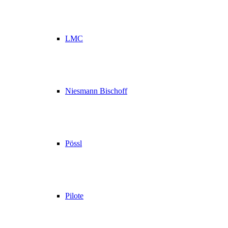
LMC
Niesmann Bischoff
Pössl
Pilote