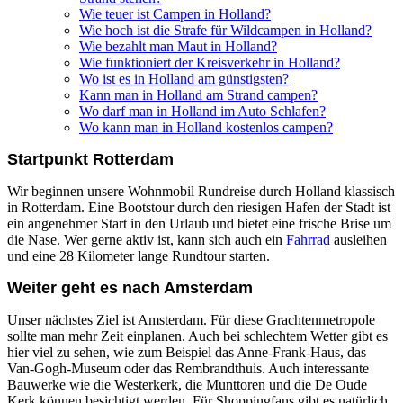
Wie teuer ist Campen in Holland?
Wie hoch ist die Strafe für Wildcampen in Holland?
Wie bezahlt man Maut in Holland?
Wie funktioniert der Kreisverkehr in Holland?
Wo ist es in Holland am günstigsten?
Kann man in Holland am Strand campen?
Wo darf man in Holland im Auto Schlafen?
Wo kann man in Holland kostenlos campen?
Startpunkt Rotterdam
Wir beginnen unsere Wohnmobil Rundreise durch Holland klassisch
in Rotterdam. Eine Bootstour durch den riesigen Hafen der Stadt ist
ein angenehmer Start in den Urlaub und bietet eine frische Brise um
die Nase. Wer gerne aktiv ist, kann sich auch ein
Fahrrad
ausleihen
und eine 28 Kilometer lange Rundtour starten.
Weiter geht es nach Amsterdam
Unser nächstes Ziel ist Amsterdam. Für diese Grachtenmetropole
sollte man mehr Zeit einplanen. Auch bei schlechtem Wetter gibt es
hier viel zu sehen, wie zum Beispiel das Anne-Frank-Haus, das
Van-Gogh-Museum oder das Rembrandthuis. Auch interessante
Bauwerke wie die Westerkerk, die Munttoren und die De Oude
Kerk können besichtigt werden. Für Shoppingfans gibt es natürlich