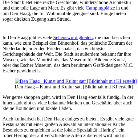
Die Stadt bietet
eine reiche Geschichte, wunderschöne Architektur
und eine tolle Lage am Meer. Es gibt viele
Campingplätze
in und
um Den Haag, die für Wohnmobile geeignet sind. Einige bieten
sogar direkten Zugang zum Strand.
In Den Haag gibt es viele
Sehenswürdigkeiten
, die man besuchen
kann, wie zum Beispiel den Binnenhof, das politische Zentrum der
Niederlande, oder den Friedenspalast, das wichtigste
Gerichtsgebäude der Welt. Die Stadt ist außerdem bekannt für ihre
Museen, wie das Mauritshuis, das Museum für Bildende Kunst,
oder das Escher Museum, das dem berühmten Grafikdesigner M.C.
Escher gewidmet ist.
Den Haag – Kunst und Kultur satt [Bildinhalt mit KI erstellt]
Wer gerne shoppen geht, wird in Den Haag ebenfalls fündig. In der
Innenstadt gibt es viele bekannte Marken und Geschäfte, aber auch
kleine Boutiquen und lokale Läden.
Auch kulinarisch hat Den Haag einiges zu bieten. Es gibt viele gute
Restaurants mit einer großen Auswahl an internationaler Küche.
Besonders zu empfehlen ist die lokale Spezialität „Haring“, ein
roher Hering, der auf verschiedene Arten zubereitet wird und in