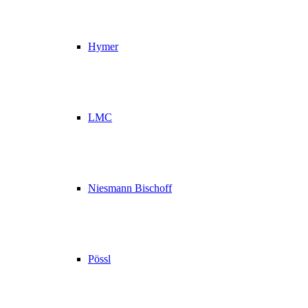
Hymer
LMC
Niesmann Bischoff
Pössl