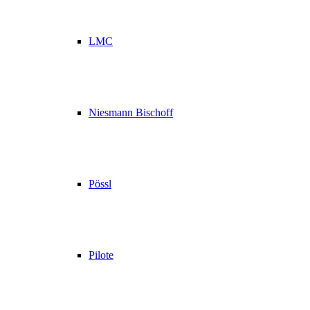
LMC
Niesmann Bischoff
Pössl
Pilote