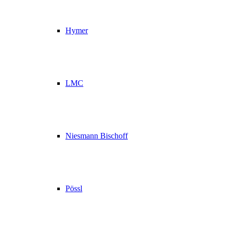
Hymer
LMC
Niesmann Bischoff
Pössl