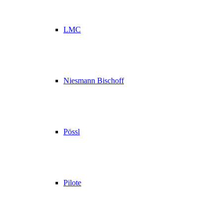
LMC
Niesmann Bischoff
Pössl
Pilote