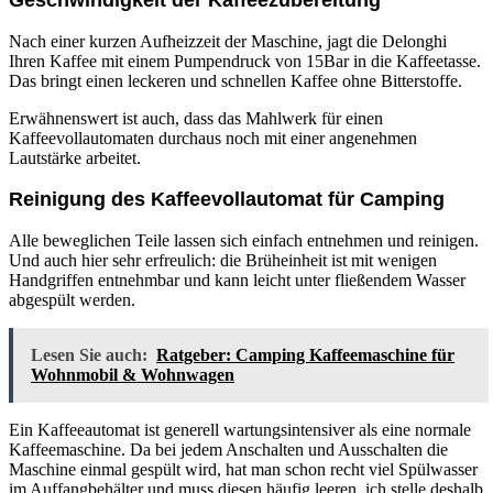
Geschwindigkeit der Kaffeezubereitung
Nach einer kurzen Aufheizzeit der Maschine, jagt die Delonghi
Ihren Kaffee mit einem Pumpendruck von 15Bar in die Kaffeetasse.
Das bringt einen leckeren und schnellen Kaffee ohne Bitterstoffe.
Erwähnenswert ist auch, dass das Mahlwerk für einen
Kaffeevollautomaten durchaus noch mit einer angenehmen
Lautstärke arbeitet.
Reinigung des Kaffeevollautomat für Camping
Alle beweglichen Teile lassen sich einfach entnehmen und reinigen.
Und auch hier sehr erfreulich: die Brüheinheit ist mit wenigen
Handgriffen entnehmbar und kann leicht unter fließendem Wasser
abgespült werden.
Lesen Sie auch:
Ratgeber: Camping Kaffeemaschine für
Wohnmobil & Wohnwagen
Ein Kaffeeautomat ist generell wartungsintensiver als eine normale
Kaffeemaschine. Da bei jedem Anschalten und Ausschalten die
Maschine einmal gespült wird, hat man schon recht viel Spülwasser
im Auffangbehälter und muss diesen häufig leeren. ich stelle deshalb