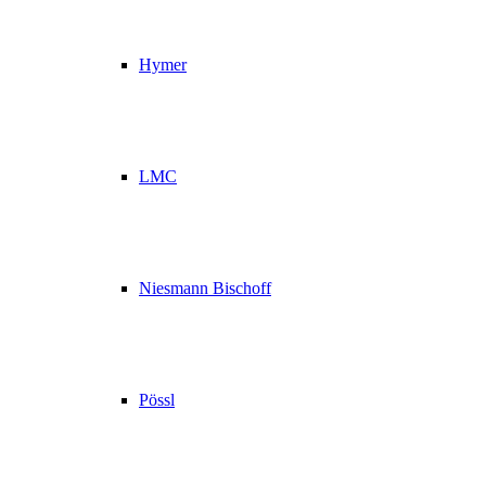
Hymer
LMC
Niesmann Bischoff
Pössl