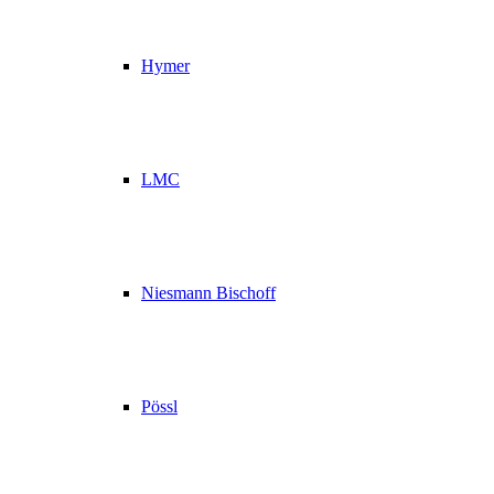
Hymer
LMC
Niesmann Bischoff
Pössl