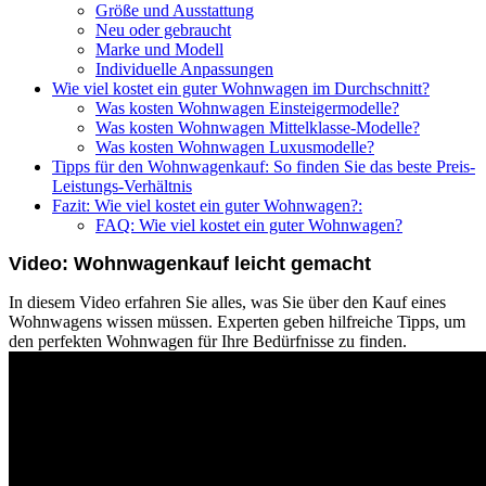
Größe und Ausstattung
Neu oder gebraucht
Marke und Modell
Individuelle Anpassungen
Wie viel kostet ein guter Wohnwagen im Durchschnitt?
Was kosten Wohnwagen Einsteigermodelle?
Was kosten Wohnwagen Mittelklasse-Modelle?
Was kosten Wohnwagen Luxusmodelle?
Tipps für den Wohnwagenkauf: So finden Sie das beste Preis-
Leistungs-Verhältnis
Fazit: Wie viel kostet ein guter Wohnwagen?:
FAQ: Wie viel kostet ein guter Wohnwagen?
Video: Wohnwagenkauf leicht gemacht
In diesem Video erfahren Sie alles, was Sie über den Kauf eines
Wohnwagens wissen müssen. Experten geben hilfreiche Tipps, um
den perfekten Wohnwagen für Ihre Bedürfnisse zu finden.